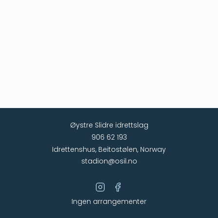
Øystre Slidre idrettslag
906 62 193
Idrettenshus, Beitostølen, Norway
stadion@osil.no
Ingen arrangementer