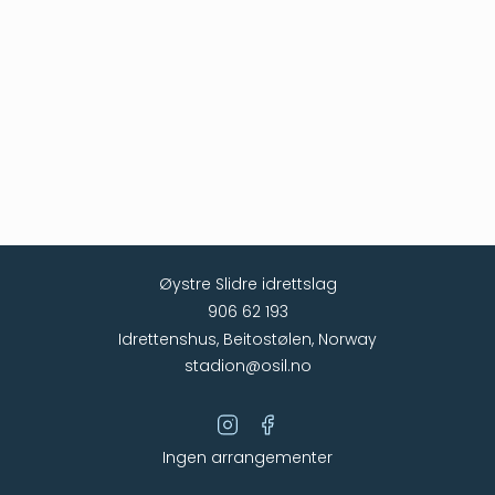
Øystre Slidre idrettslag
906 62 193
Idrettenshus, Beitostølen, Norway
stadion@osil.no
Ingen arrangementer