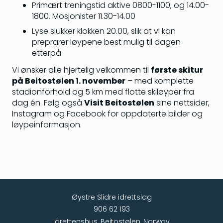
Primært treningstid aktive 0800-1100, og 14.00-
1800. Mosjonister 11.30-14.00
Lyse slukker klokken 20.00, slik at vi kan
preprarer løypene best mulig til dagen
etterpå
Vi ønsker alle hjertelig velkommen til
første skitur
på Beitostølen 1. november
– med komplette
stadionforhold og 5 km med flotte skiløyper fra
dag én. Følg også
Visit Beitostølen
sine nettsider,
Instagram og Facebook for oppdaterte bilder og
løypeinformasjon.
Øystre Slidre idrettslag
906 62 193
Idrettenshus, Beitostølen, Norway