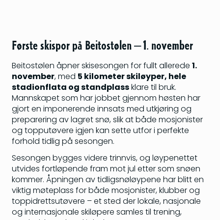
Første skispor på Beitostølen – 1. november
Beitostølen åpner skisesongen for fullt allerede
1.
november
, med
5 kilometer skiløyper, hele
stadionflata og standplass
klare til bruk.
Mannskapet som har jobbet gjennom høsten har
gjort en imponerende innsats med utkjøring og
preparering av lagret snø, slik at både mosjonister
og topputøvere igjen kan sette utfor i perfekte
forhold tidlig på sesongen.
Sesongen bygges videre trinnvis, og løypenettet
utvides fortløpende fram mot jul etter som snøen
kommer. Åpningen av tidligsnøløypene har blitt en
viktig møteplass for både mosjonister, klubber og
toppidrettsutøvere – et sted der lokale, nasjonale
og internasjonale skiløpere samles til trening,