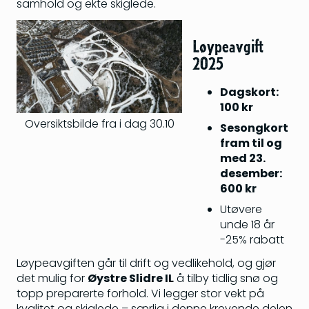
samhold og ekte skiglede.
Løypeavgift
2025
Dagskort:
100 kr
Oversiktsbilde fra i dag 30.10
Sesongkort
fram til og
med 23.
desember:
600 kr
Utøvere
unde 18 år
-25% rabatt
Løypeavgiften går til drift og vedlikehold, og gjør
det mulig for
Øystre Slidre IL
å tilby tidlig snø og
topp preparerte forhold. Vi legger stor vekt på
kvalitet og skiglede – særlig i denne krevende delen