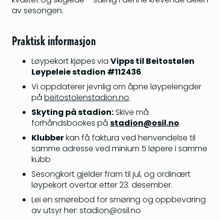
av sesongen.
Praktisk informasjon
Løypekort kjøpes via
Vipps til Beitostølen
Løypeleie stadion #112436
.
Vi oppdaterer jevnlig om åpne løypelengder
på
beitostolenstadion.no
.
Skyting på stadion:
Skive må
forhåndsbookes på
stadion@osil.no
.
Klubber
kan få faktura ved henvendelse til
samme adresse ved minium 5 løpere i samme
kubb
Sesongkort gjelder fram til jul, og ordinært
løypekort overtar etter 23. desember.
Lei en smørebod for smøring og oppbevaring
av utsyr her: stadion@osil.no