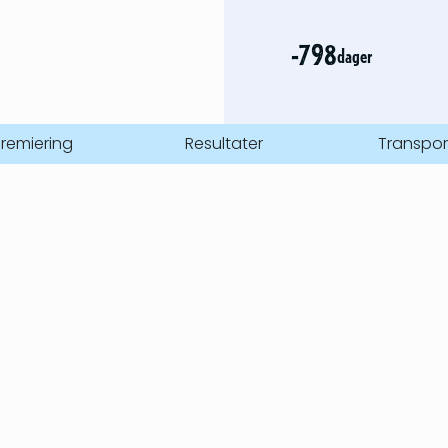
-798
dager
remiering
Resultater
Transpor