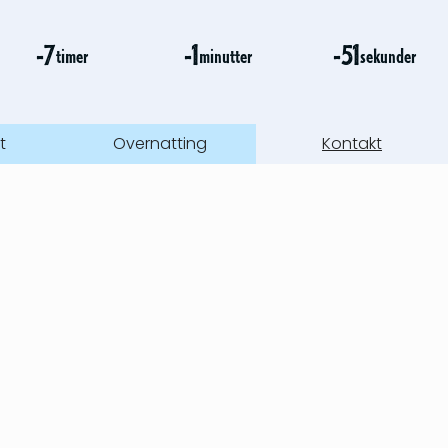
-7
-1
-51
timer
minutter
sekunder
t
Overnatting
Kontakt