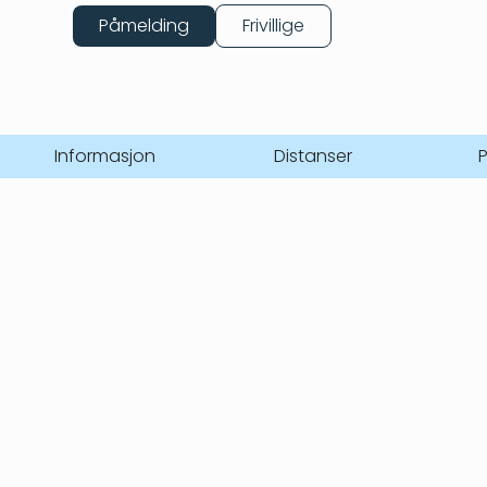
Påmelding
Frivillige
Informasjon
Distanser
P