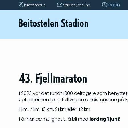
Ingen
Idrettenshus
stadion@osil.no
Beitostølen Stadion
43. Fjellmaraton
I 2023 var det rundt 1000 deltagere som benyttet
Jotunheimen for å fullføre en av distansene på F
1 km, 7 km, 10 km, 21 km eller 42 km
I år har
du
mulighet til å bli med
lørdag 1 juni!